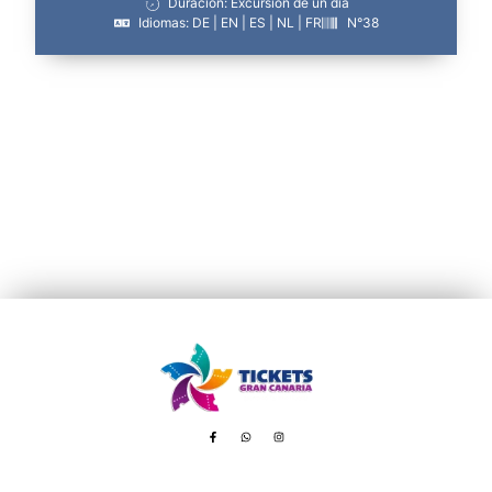
Duración: Excursión de un día
Idiomas: DE | EN | ES | NL | FR
N°38
Avenida de Tenerife, 8 – 35100 Playa del Inglés
booking@ticketsgc.com
+34 617 805 236