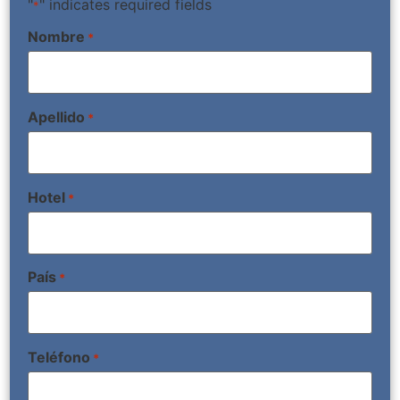
"
" indicates required fields
*
Nombre
*
Apellido
*
Hotel
*
País
*
Teléfono
*