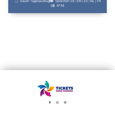
Dauer: Tagesausflug
Sprachen: DE | EN | ES | NL | FR
N°38
Avenida de Tenerife, 8 – 35100 Playa del Inglés
booking@ticketsgc.com
+34 617 805 236