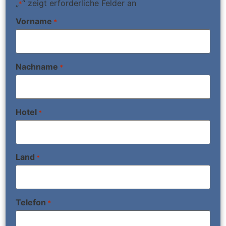
„
“ zeigt erforderliche Felder an
*
Vorname
*
Nachname
*
Hotel
*
Land
*
Telefon
*