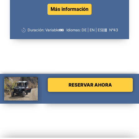
Más información
Duración: Variable
Idiomas: DE | EN | ES
N°43
RESERVAR AHORA