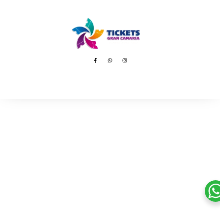
Avenida de Tenerife, 8 – 35100 Playa del Inglés
booking@ticketsgc.com
+34 617 805 236