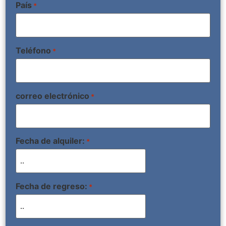
País
*
Teléfono
*
correo electrónico
*
Fecha de alquiler:
*
Fecha de regreso:
*