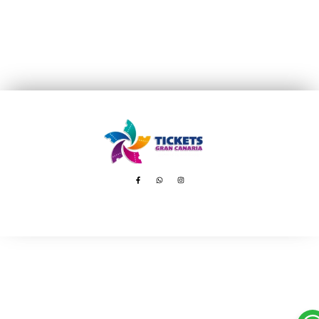
Avenida de Tenerife, 8 – 35100 Playa del Inglés
booking@ticketsgc.com
+34 617 805 236