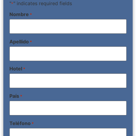
"
" indicates required fields
*
Nombre
*
Apellido
*
Hotel
*
País
*
Teléfono
*