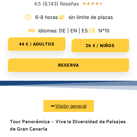
4.5 (8,143) Reseñas
★
★
★
★
★
6-8 horas
sin límite de plazas
Idiomas: DE | EN | ES
N°10
44 € / ADULTOS
26 € / NIÑOS
RESERVA
Visión general
Tour Panorámica – Vive la Diversidad de Paisajes
de Gran Canaria