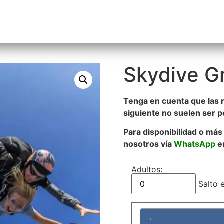
cursiones
ALQUILAR COCHE
Información
a
Skydive G
Tenga en cuenta que las r
siguiente no suelen ser p
Para disponibilidad o má
nosotros vía
WhatsApp
e
Adultos:
Salto e