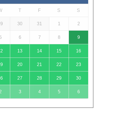
W
T
F
S
S
29
30
31
1
2
5
6
7
8
9
12
13
14
15
16
19
20
21
22
23
26
27
28
29
30
2
3
4
5
6