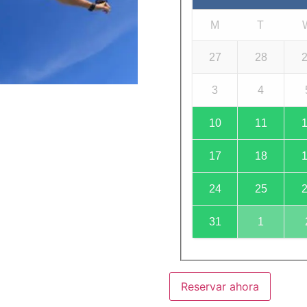
M
T
27
28
3
4
10
11
17
18
24
25
31
1
Reservar ahora