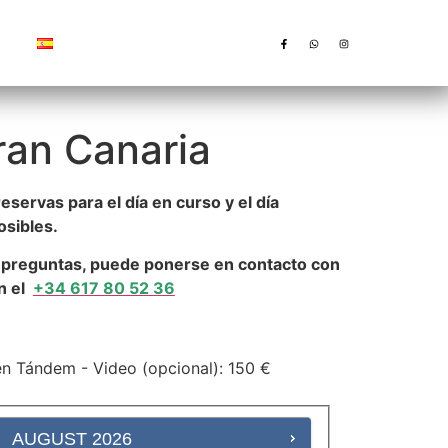
Español
ran Canaria
eservas para el día en curso y el día
osibles.
s preguntas, puede ponerse en contacto con
n el
+34 617 80 52 36
n Tándem - Video (opcional): 150 €
AUGUST
2026