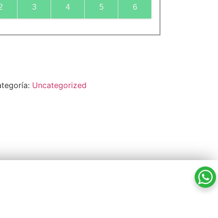
2
3
4
5
6
tegoría:
Uncategorized
Avenida de Tenerife, 8 – 35100 Playa del Inglés
booking@ticketsgc.com
+34 617 805 236