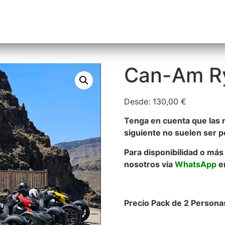
cursiones
ALQUILAR COCHE
Información
Can-Am Ry
Desde:
130,00
€
Tenga en cuenta que las r
siguiente no suelen ser p
Para disponibilidad o má
nosotros vía
WhatsApp
e
Precio Pack de 2 Persona