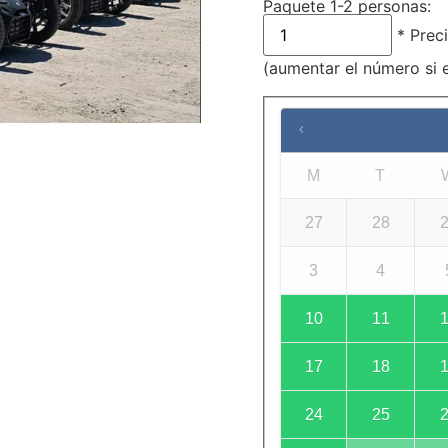
Paquete 1-2 personas:
* Preci
(aumentar el número si 
M
T
27
28
3
4
10
11
17
18
24
25