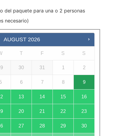
o del paquete para una o 2 personas
es necesario)
AUGUST
2026
W
T
F
S
S
29
30
31
1
2
5
6
7
8
9
12
13
14
15
16
19
20
21
22
23
26
27
28
29
30