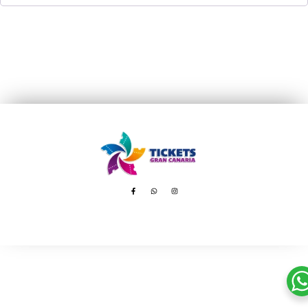
Avenida de Tenerife, 8 – 35100 Playa del Inglés
booking@ticketsgc.com
+34 617 805 236