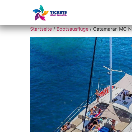
Startseite
Startseite
/
Bootsausflüge
/ Catamaran MC N