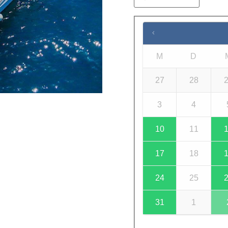
M
D
27
28
3
4
10
11
17
18
24
25
31
1