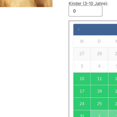
Kinder (3-10 Jahre):
M
D
27
28
3
4
10
11
17
18
24
25
31
1