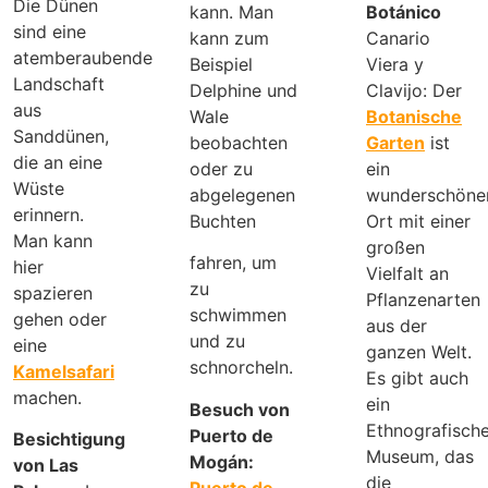
Die Dünen
kann. Man
Botánico
sind eine
kann zum
Canario
atemberaubende
Beispiel
Viera y
Landschaft
Delphine und
Clavijo: Der
aus
Wale
Botanische
Sanddünen,
beobachten
Garten
ist
die an eine
oder zu
ein
Wüste
abgelegenen
wunderschöne
erinnern.
Buchten
Ort mit einer
Man kann
großen
fahren, um
hier
Vielfalt an
zu
spazieren
Pflanzenarten
schwimmen
gehen oder
aus der
und zu
eine
ganzen Welt.
schnorcheln.
Kamelsafari
Es gibt auch
machen.
ein
Besuch von
Ethnografisch
Puerto de
Besichtigung
Museum, das
Mogán:
von Las
die
Puerto de