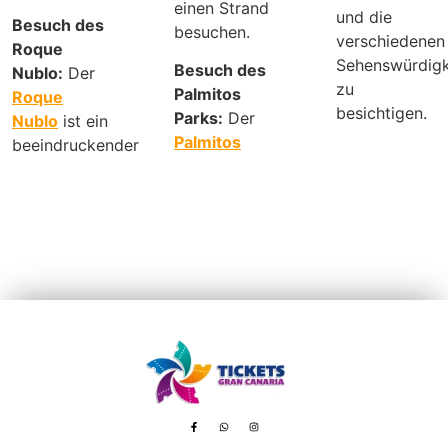
einen Strand
und die
Besuch des
besuchen.
verschiedenen
Roque
Sehenswürdigk
Besuch des
Nublo:
Der
zu
Palmitos
Roque
besichtigen.
Parks:
Der
Nublo
ist ein
Palmitos
beeindruckender
Avenida de Tenerife, 8 – 35100 Playa del Inglés