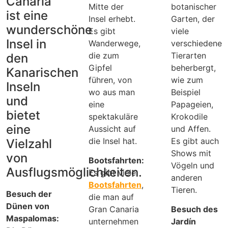
Canaria
Mitte der
botanischer
ist eine
Insel erhebt.
Garten, der
wunderschöne
Es gibt
viele
Insel in
Wanderwege,
verschiedene
die zum
Tierarten
den
Gipfel
beherbergt,
Kanarischen
führen, von
wie zum
Inseln
wo aus man
Beispiel
und
eine
Papageien,
bietet
spektakuläre
Krokodile
eine
Aussicht auf
und Affen.
die Insel hat.
Es gibt auch
Vielzahl
Shows mit
von
Bootsfahrten:
Vögeln und
Ausflugsmöglichkeiten.
Es gibt viele
anderen
Bootsfahrten
,
Tieren.
Besuch der
die man auf
Dünen von
Gran Canaria
Besuch des
Maspalomas:
unternehmen
Jardín