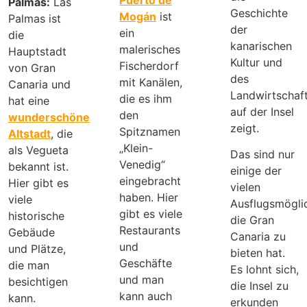
Palmas:
Las
Geschichte
Mogán
ist
Palmas ist
der
ein
die
kanarischen
malerisches
Hauptstadt
Kultur und
Fischerdorf
von Gran
des
mit Kanälen,
Canaria und
Landwirtschaf
die es ihm
hat eine
auf der Insel
den
wunderschöne
zeigt.
Spitznamen
Altstadt
, die
„Klein-
als Vegueta
Das sind nur
Venedig“
bekannt ist.
einige der
eingebracht
Hier gibt es
vielen
haben. Hier
viele
Ausflugsmöglic
gibt es viele
historische
die Gran
Restaurants
Gebäude
Canaria zu
und
und Plätze,
bieten hat.
Geschäfte
die man
Es lohnt sich,
und man
besichtigen
die Insel zu
kann auch
kann.
erkunden