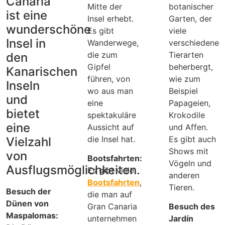
Canaria
Mitte der
botanischer
ist eine
Insel erhebt.
Garten, der
wunderschöne
Es gibt
viele
Insel in
Wanderwege,
verschiedene
die zum
Tierarten
den
Gipfel
beherbergt,
Kanarischen
führen, von
wie zum
Inseln
wo aus man
Beispiel
und
eine
Papageien,
bietet
spektakuläre
Krokodile
eine
Aussicht auf
und Affen.
die Insel hat.
Es gibt auch
Vielzahl
Shows mit
von
Bootsfahrten:
Vögeln und
Ausflugsmöglichkeiten.
Es gibt viele
anderen
Bootsfahrten
,
Tieren.
Besuch der
die man auf
Dünen von
Gran Canaria
Besuch des
Maspalomas:
unternehmen
Jardín