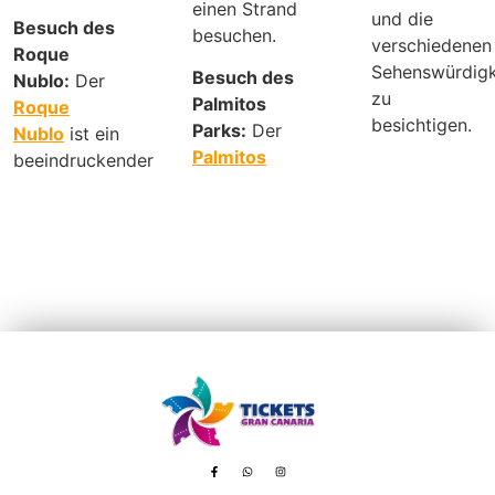
einen Strand
und die
Besuch des
besuchen.
verschiedenen
Roque
Sehenswürdigk
Besuch des
Nublo:
Der
zu
Palmitos
Roque
besichtigen.
Parks:
Der
Nublo
ist ein
Palmitos
beeindruckender
Avenida de Tenerife, 8 – 35100 Playa del Inglés