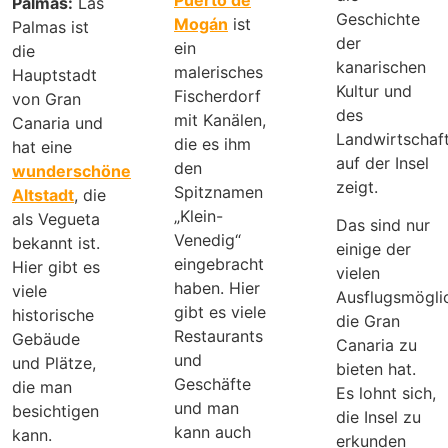
Palmas:
Las
Geschichte
Mogán
ist
Palmas ist
der
ein
die
kanarischen
malerisches
Hauptstadt
Kultur und
Fischerdorf
von Gran
des
mit Kanälen,
Canaria und
Landwirtschaf
die es ihm
hat eine
auf der Insel
den
wunderschöne
zeigt.
Spitznamen
Altstadt
, die
„Klein-
als Vegueta
Das sind nur
Venedig“
bekannt ist.
einige der
eingebracht
Hier gibt es
vielen
haben. Hier
viele
Ausflugsmöglic
gibt es viele
historische
die Gran
Restaurants
Gebäude
Canaria zu
und
und Plätze,
bieten hat.
Geschäfte
die man
Es lohnt sich,
und man
besichtigen
die Insel zu
kann auch
kann.
erkunden