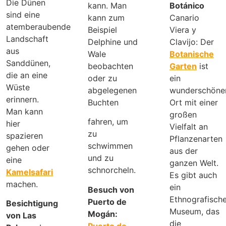
Die Dünen
kann. Man
Botánico
sind eine
kann zum
Canario
atemberaubende
Beispiel
Viera y
Landschaft
Delphine und
Clavijo: Der
aus
Wale
Botanische
Sanddünen,
beobachten
Garten
ist
die an eine
oder zu
ein
Wüste
abgelegenen
wunderschöne
erinnern.
Buchten
Ort mit einer
Man kann
großen
fahren, um
hier
Vielfalt an
zu
spazieren
Pflanzenarten
schwimmen
gehen oder
aus der
und zu
eine
ganzen Welt.
schnorcheln.
Kamelsafari
Es gibt auch
machen.
ein
Besuch von
Ethnografisch
Puerto de
Besichtigung
Museum, das
Mogán:
von Las
die
Puerto de