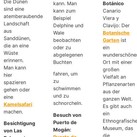
Die Dünen
kann. Man
Botánico
sind eine
kann zum
Canario
atemberaubende
Beispiel
Viera y
Landschaft
Delphine und
Clavijo: Der
aus
Wale
Botanische
Sanddünen,
beobachten
Garten
ist
die an eine
oder zu
ein
Wüste
abgelegenen
wunderschöne
erinnern.
Buchten
Ort mit einer
Man kann
großen
fahren, um
hier
Vielfalt an
zu
spazieren
Pflanzenarten
schwimmen
gehen oder
aus der
und zu
eine
ganzen Welt.
schnorcheln.
Kamelsafari
Es gibt auch
machen.
ein
Besuch von
Ethnografisch
Puerto de
Besichtigung
Museum, das
Mogán:
von Las
die
Puerto de