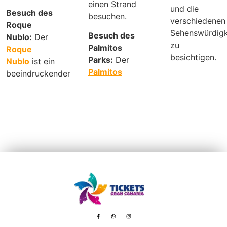
einen Strand
und die
Besuch des
besuchen.
verschiedenen
Roque
Sehenswürdigk
Besuch des
Nublo:
Der
zu
Palmitos
Roque
besichtigen.
Parks:
Der
Nublo
ist ein
Palmitos
beeindruckender
Avenida de Tenerife, 8 – 35100 Playa del Inglés