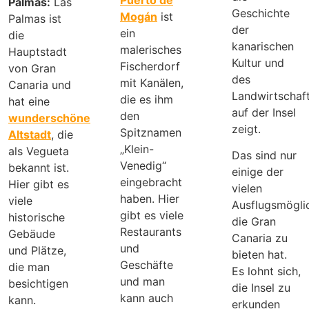
Palmas:
Las
Geschichte
Mogán
ist
Palmas ist
der
ein
die
kanarischen
malerisches
Hauptstadt
Kultur und
Fischerdorf
von Gran
des
mit Kanälen,
Canaria und
Landwirtschaf
die es ihm
hat eine
auf der Insel
den
wunderschöne
zeigt.
Spitznamen
Altstadt
, die
„Klein-
als Vegueta
Das sind nur
Venedig“
bekannt ist.
einige der
eingebracht
Hier gibt es
vielen
haben. Hier
viele
Ausflugsmöglic
gibt es viele
historische
die Gran
Restaurants
Gebäude
Canaria zu
und
und Plätze,
bieten hat.
Geschäfte
die man
Es lohnt sich,
und man
besichtigen
die Insel zu
kann auch
kann.
erkunden