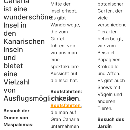
Canaria
Mitte der
botanischer
ist eine
Insel erhebt.
Garten, der
wunderschöne
Es gibt
viele
Insel in
Wanderwege,
verschiedene
die zum
Tierarten
den
Gipfel
beherbergt,
Kanarischen
führen, von
wie zum
Inseln
wo aus man
Beispiel
und
eine
Papageien,
bietet
spektakuläre
Krokodile
eine
Aussicht auf
und Affen.
die Insel hat.
Es gibt auch
Vielzahl
Shows mit
von
Bootsfahrten:
Vögeln und
Ausflugsmöglichkeiten.
Es gibt viele
anderen
Bootsfahrten
,
Tieren.
Besuch der
die man auf
Dünen von
Gran Canaria
Besuch des
Maspalomas:
unternehmen
Jardín