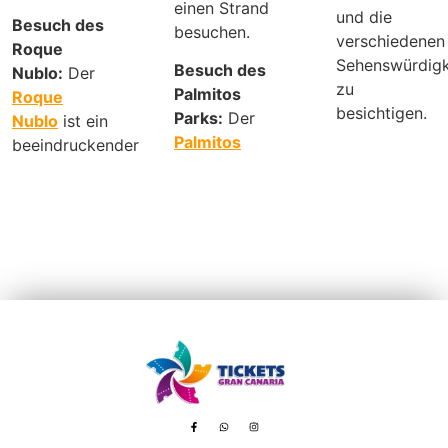
einen Strand
und die
Besuch des
besuchen.
verschiedenen
Roque
Sehenswürdigk
Besuch des
Nublo:
Der
zu
Palmitos
Roque
besichtigen.
Parks:
Der
Nublo
ist ein
Palmitos
beeindruckender
Avenida de Tenerife, 8 – 35100 Playa del Inglés