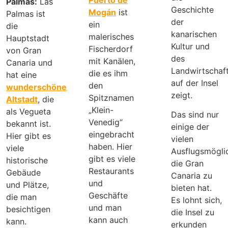
Palmas:
Las
Geschichte
Mogán
ist
Palmas ist
der
ein
die
kanarischen
malerisches
Hauptstadt
Kultur und
Fischerdorf
von Gran
des
mit Kanälen,
Canaria und
Landwirtschaf
die es ihm
hat eine
auf der Insel
den
wunderschöne
zeigt.
Spitznamen
Altstadt
, die
„Klein-
als Vegueta
Das sind nur
Venedig“
bekannt ist.
einige der
eingebracht
Hier gibt es
vielen
haben. Hier
viele
Ausflugsmöglic
gibt es viele
historische
die Gran
Restaurants
Gebäude
Canaria zu
und
und Plätze,
bieten hat.
Geschäfte
die man
Es lohnt sich,
und man
besichtigen
die Insel zu
kann auch
kann.
erkunden