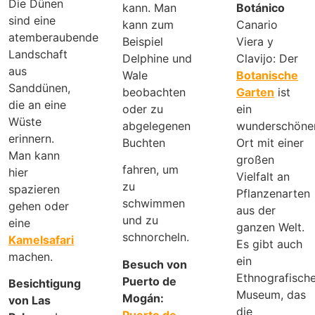
Die Dünen
kann. Man
Botánico
sind eine
kann zum
Canario
atemberaubende
Beispiel
Viera y
Landschaft
Delphine und
Clavijo: Der
aus
Wale
Botanische
Sanddünen,
beobachten
Garten
ist
die an eine
oder zu
ein
Wüste
abgelegenen
wunderschöne
erinnern.
Buchten
Ort mit einer
Man kann
großen
fahren, um
hier
Vielfalt an
zu
spazieren
Pflanzenarten
schwimmen
gehen oder
aus der
und zu
eine
ganzen Welt.
schnorcheln.
Kamelsafari
Es gibt auch
machen.
ein
Besuch von
Ethnografisch
Puerto de
Besichtigung
Museum, das
Mogán:
von Las
die
Puerto de