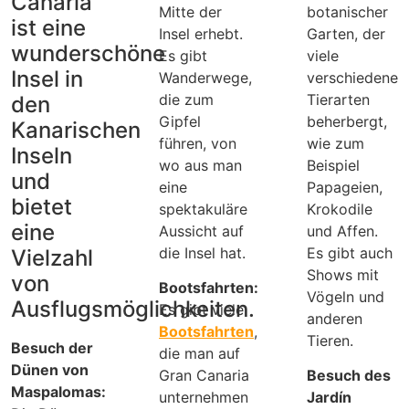
Canaria
Mitte der
botanischer
ist eine
Insel erhebt.
Garten, der
wunderschöne
Es gibt
viele
Insel in
Wanderwege,
verschiedene
die zum
Tierarten
den
Gipfel
beherbergt,
Kanarischen
führen, von
wie zum
Inseln
wo aus man
Beispiel
und
eine
Papageien,
bietet
spektakuläre
Krokodile
eine
Aussicht auf
und Affen.
die Insel hat.
Es gibt auch
Vielzahl
Shows mit
von
Bootsfahrten:
Vögeln und
Ausflugsmöglichkeiten.
Es gibt viele
anderen
Bootsfahrten
,
Tieren.
Besuch der
die man auf
Dünen von
Gran Canaria
Besuch des
Maspalomas:
unternehmen
Jardín