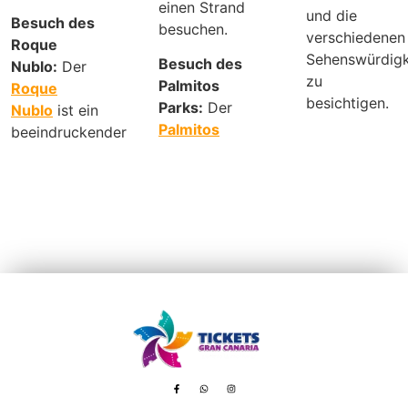
einen Strand
und die
Besuch des
besuchen.
verschiedenen
Roque
Sehenswürdigk
Besuch des
Nublo:
Der
zu
Palmitos
Roque
besichtigen.
Parks:
Der
Nublo
ist ein
Palmitos
beeindruckender
Avenida de Tenerife, 8 – 35100 Playa del Inglés