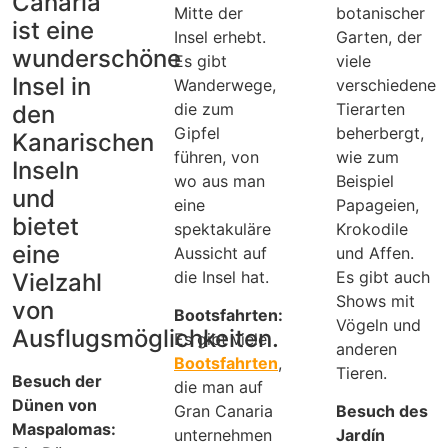
Canaria
Mitte der
botanischer
ist eine
Insel erhebt.
Garten, der
wunderschöne
Es gibt
viele
Insel in
Wanderwege,
verschiedene
die zum
Tierarten
den
Gipfel
beherbergt,
Kanarischen
führen, von
wie zum
Inseln
wo aus man
Beispiel
und
eine
Papageien,
bietet
spektakuläre
Krokodile
eine
Aussicht auf
und Affen.
die Insel hat.
Es gibt auch
Vielzahl
Shows mit
von
Bootsfahrten:
Vögeln und
Ausflugsmöglichkeiten.
Es gibt viele
anderen
Bootsfahrten
,
Tieren.
Besuch der
die man auf
Dünen von
Gran Canaria
Besuch des
Maspalomas:
unternehmen
Jardín