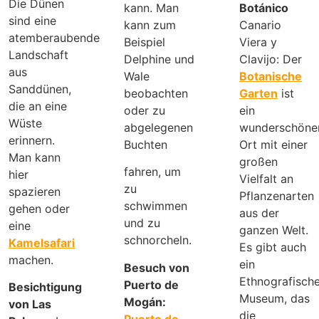
Die Dünen
kann. Man
Botánico
sind eine
kann zum
Canario
atemberaubende
Beispiel
Viera y
Landschaft
Delphine und
Clavijo: Der
aus
Wale
Botanische
Sanddünen,
beobachten
Garten
ist
die an eine
oder zu
ein
Wüste
abgelegenen
wunderschöne
erinnern.
Buchten
Ort mit einer
Man kann
großen
fahren, um
hier
Vielfalt an
zu
spazieren
Pflanzenarten
schwimmen
gehen oder
aus der
und zu
eine
ganzen Welt.
schnorcheln.
Kamelsafari
Es gibt auch
machen.
ein
Besuch von
Ethnografisch
Puerto de
Besichtigung
Museum, das
Mogán:
von Las
die
Puerto de