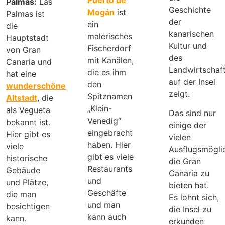
Palmas:
Las
Geschichte
Mogán
ist
Palmas ist
der
ein
die
kanarischen
malerisches
Hauptstadt
Kultur und
Fischerdorf
von Gran
des
mit Kanälen,
Canaria und
Landwirtschaf
die es ihm
hat eine
auf der Insel
den
wunderschöne
zeigt.
Spitznamen
Altstadt
, die
„Klein-
als Vegueta
Das sind nur
Venedig“
bekannt ist.
einige der
eingebracht
Hier gibt es
vielen
haben. Hier
viele
Ausflugsmöglic
gibt es viele
historische
die Gran
Restaurants
Gebäude
Canaria zu
und
und Plätze,
bieten hat.
Geschäfte
die man
Es lohnt sich,
und man
besichtigen
die Insel zu
kann auch
kann.
erkunden