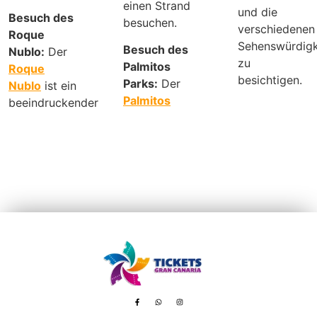
einen Strand
und die
Besuch des
besuchen.
verschiedenen
Roque
Sehenswürdigk
Besuch des
Nublo:
Der
zu
Palmitos
Roque
besichtigen.
Parks:
Der
Nublo
ist ein
Palmitos
beeindruckender
Avenida de Tenerife, 8 – 35100 Playa del Inglés