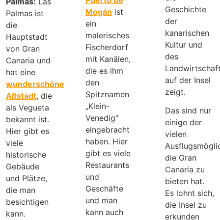
Palmas:
Las
Geschichte
Mogán
ist
Palmas ist
der
ein
die
kanarischen
malerisches
Hauptstadt
Kultur und
Fischerdorf
von Gran
des
mit Kanälen,
Canaria und
Landwirtschaf
die es ihm
hat eine
auf der Insel
den
wunderschöne
zeigt.
Spitznamen
Altstadt
, die
„Klein-
als Vegueta
Das sind nur
Venedig“
bekannt ist.
einige der
eingebracht
Hier gibt es
vielen
haben. Hier
viele
Ausflugsmöglic
gibt es viele
historische
die Gran
Restaurants
Gebäude
Canaria zu
und
und Plätze,
bieten hat.
Geschäfte
die man
Es lohnt sich,
und man
besichtigen
die Insel zu
kann auch
kann.
erkunden