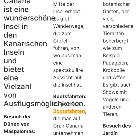
Canaria
Mitte der
botanischer
ist eine
Insel erhebt.
Garten, der
wunderschöne
Es gibt
viele
Insel in
Wanderwege,
verschiedene
die zum
Tierarten
den
Gipfel
beherbergt,
Kanarischen
führen, von
wie zum
Inseln
wo aus man
Beispiel
und
eine
Papageien,
bietet
spektakuläre
Krokodile
eine
Aussicht auf
und Affen.
die Insel hat.
Es gibt auch
Vielzahl
Shows mit
von
Bootsfahrten:
Vögeln und
Ausflugsmöglichkeiten.
Es gibt viele
anderen
Bootsfahrten
,
Tieren.
Besuch der
die man auf
Dünen von
Gran Canaria
Besuch des
Maspalomas:
unternehmen
Jardín