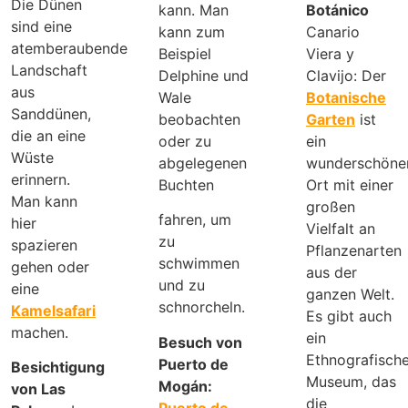
Die Dünen
kann. Man
Botánico
sind eine
kann zum
Canario
atemberaubende
Beispiel
Viera y
Landschaft
Delphine und
Clavijo: Der
aus
Wale
Botanische
Sanddünen,
beobachten
Garten
ist
die an eine
oder zu
ein
Wüste
abgelegenen
wunderschöne
erinnern.
Buchten
Ort mit einer
Man kann
großen
fahren, um
hier
Vielfalt an
zu
spazieren
Pflanzenarten
schwimmen
gehen oder
aus der
und zu
eine
ganzen Welt.
schnorcheln.
Kamelsafari
Es gibt auch
machen.
ein
Besuch von
Ethnografisch
Puerto de
Besichtigung
Museum, das
Mogán:
von Las
die
Puerto de