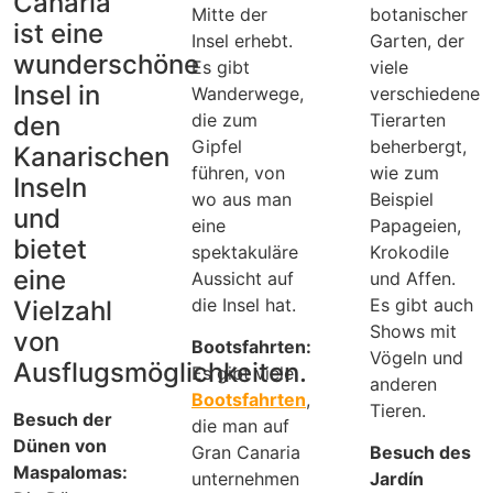
Canaria
Mitte der
botanischer
ist eine
Insel erhebt.
Garten, der
wunderschöne
Es gibt
viele
Insel in
Wanderwege,
verschiedene
die zum
Tierarten
den
Gipfel
beherbergt,
Kanarischen
führen, von
wie zum
Inseln
wo aus man
Beispiel
und
eine
Papageien,
bietet
spektakuläre
Krokodile
eine
Aussicht auf
und Affen.
die Insel hat.
Es gibt auch
Vielzahl
Shows mit
von
Bootsfahrten:
Vögeln und
Ausflugsmöglichkeiten.
Es gibt viele
anderen
Bootsfahrten
,
Tieren.
Besuch der
die man auf
Dünen von
Gran Canaria
Besuch des
Maspalomas:
unternehmen
Jardín