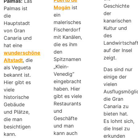
Palmas:
Las
Geschichte
Mogán
ist
Palmas ist
der
ein
die
kanarischen
malerisches
Hauptstadt
Kultur und
Fischerdorf
von Gran
des
mit Kanälen,
Canaria und
Landwirtschaf
die es ihm
hat eine
auf der Insel
den
wunderschöne
zeigt.
Spitznamen
Altstadt
, die
„Klein-
als Vegueta
Das sind nur
Venedig“
bekannt ist.
einige der
eingebracht
Hier gibt es
vielen
haben. Hier
viele
Ausflugsmöglic
gibt es viele
historische
die Gran
Restaurants
Gebäude
Canaria zu
und
und Plätze,
bieten hat.
Geschäfte
die man
Es lohnt sich,
und man
besichtigen
die Insel zu
kann auch
kann.
erkunden