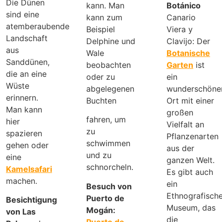
Die Dünen
kann. Man
Botánico
sind eine
kann zum
Canario
atemberaubende
Beispiel
Viera y
Landschaft
Delphine und
Clavijo: Der
aus
Wale
Botanische
Sanddünen,
beobachten
Garten
ist
die an eine
oder zu
ein
Wüste
abgelegenen
wunderschöne
erinnern.
Buchten
Ort mit einer
Man kann
großen
fahren, um
hier
Vielfalt an
zu
spazieren
Pflanzenarten
schwimmen
gehen oder
aus der
und zu
eine
ganzen Welt.
schnorcheln.
Kamelsafari
Es gibt auch
machen.
ein
Besuch von
Ethnografisch
Puerto de
Besichtigung
Museum, das
Mogán:
von Las
die
Puerto de