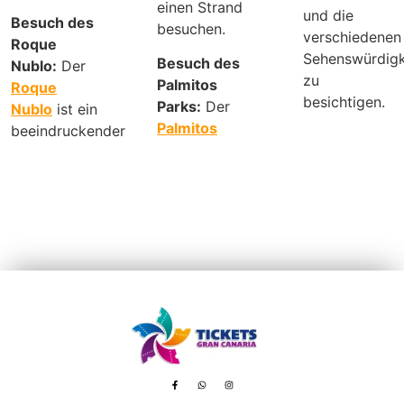
einen Strand
und die
Besuch des
besuchen.
verschiedenen
Roque
Sehenswürdigk
Besuch des
Nublo:
Der
zu
Palmitos
Roque
besichtigen.
Parks:
Der
Nublo
ist ein
Palmitos
beeindruckender
Avenida de Tenerife, 8 – 35100 Playa del Inglés