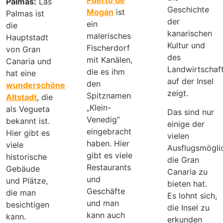
Palmas:
Las
Geschichte
Mogán
ist
Palmas ist
der
ein
die
kanarischen
malerisches
Hauptstadt
Kultur und
Fischerdorf
von Gran
des
mit Kanälen,
Canaria und
Landwirtschaf
die es ihm
hat eine
auf der Insel
den
wunderschöne
zeigt.
Spitznamen
Altstadt
, die
„Klein-
als Vegueta
Das sind nur
Venedig“
bekannt ist.
einige der
eingebracht
Hier gibt es
vielen
haben. Hier
viele
Ausflugsmöglic
gibt es viele
historische
die Gran
Restaurants
Gebäude
Canaria zu
und
und Plätze,
bieten hat.
Geschäfte
die man
Es lohnt sich,
und man
besichtigen
die Insel zu
kann auch
kann.
erkunden