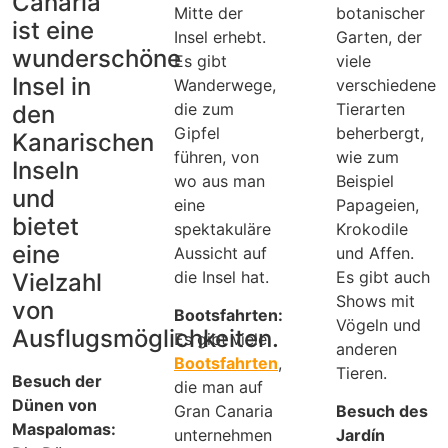
Canaria
Mitte der
botanischer
ist eine
Insel erhebt.
Garten, der
wunderschöne
Es gibt
viele
Insel in
Wanderwege,
verschiedene
die zum
Tierarten
den
Gipfel
beherbergt,
Kanarischen
führen, von
wie zum
Inseln
wo aus man
Beispiel
und
eine
Papageien,
bietet
spektakuläre
Krokodile
eine
Aussicht auf
und Affen.
die Insel hat.
Es gibt auch
Vielzahl
Shows mit
von
Bootsfahrten:
Vögeln und
Ausflugsmöglichkeiten.
Es gibt viele
anderen
Bootsfahrten
,
Tieren.
Besuch der
die man auf
Dünen von
Gran Canaria
Besuch des
Maspalomas:
unternehmen
Jardín