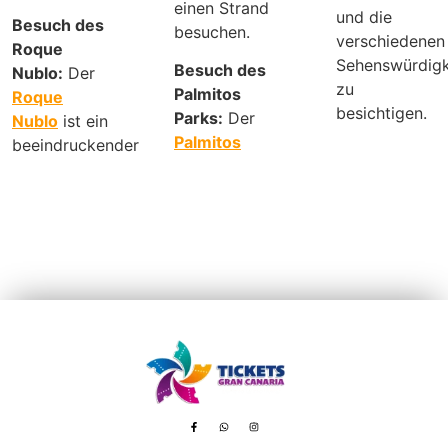
einen Strand
und die
Besuch des
besuchen.
verschiedenen
Roque
Sehenswürdigk
Besuch des
Nublo:
Der
zu
Palmitos
Roque
besichtigen.
Parks:
Der
Nublo
ist ein
Palmitos
beeindruckender
Avenida de Tenerife, 8 – 35100 Playa del Inglés