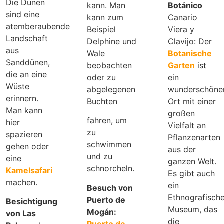
Die Dünen
kann. Man
Botánico
sind eine
kann zum
Canario
atemberaubende
Beispiel
Viera y
Landschaft
Delphine und
Clavijo: Der
aus
Wale
Botanische
Sanddünen,
beobachten
Garten
ist
die an eine
oder zu
ein
Wüste
abgelegenen
wunderschöne
erinnern.
Buchten
Ort mit einer
Man kann
großen
fahren, um
hier
Vielfalt an
zu
spazieren
Pflanzenarten
schwimmen
gehen oder
aus der
und zu
eine
ganzen Welt.
schnorcheln.
Kamelsafari
Es gibt auch
machen.
ein
Besuch von
Ethnografisch
Puerto de
Besichtigung
Museum, das
Mogán:
von Las
die
Puerto de