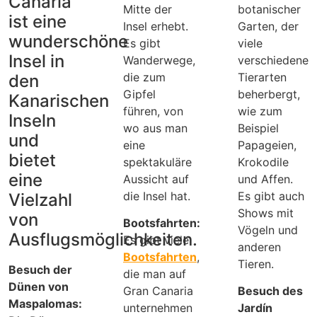
Canaria
Mitte der
botanischer
ist eine
Insel erhebt.
Garten, der
wunderschöne
Es gibt
viele
Insel in
Wanderwege,
verschiedene
die zum
Tierarten
den
Gipfel
beherbergt,
Kanarischen
führen, von
wie zum
Inseln
wo aus man
Beispiel
und
eine
Papageien,
bietet
spektakuläre
Krokodile
eine
Aussicht auf
und Affen.
die Insel hat.
Es gibt auch
Vielzahl
Shows mit
von
Bootsfahrten:
Vögeln und
Ausflugsmöglichkeiten.
Es gibt viele
anderen
Bootsfahrten
,
Tieren.
Besuch der
die man auf
Dünen von
Gran Canaria
Besuch des
Maspalomas:
unternehmen
Jardín