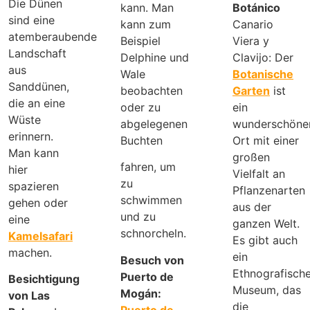
Die Dünen
kann. Man
Botánico
sind eine
kann zum
Canario
atemberaubende
Beispiel
Viera y
Landschaft
Delphine und
Clavijo: Der
aus
Wale
Botanische
Sanddünen,
beobachten
Garten
ist
die an eine
oder zu
ein
Wüste
abgelegenen
wunderschöne
erinnern.
Buchten
Ort mit einer
Man kann
großen
fahren, um
hier
Vielfalt an
zu
spazieren
Pflanzenarten
schwimmen
gehen oder
aus der
und zu
eine
ganzen Welt.
schnorcheln.
Kamelsafari
Es gibt auch
machen.
ein
Besuch von
Ethnografisch
Puerto de
Besichtigung
Museum, das
Mogán:
von Las
die
Puerto de