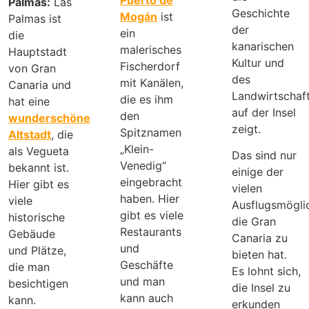
Palmas:
Las
Geschichte
Mogán
ist
Palmas ist
der
ein
die
kanarischen
malerisches
Hauptstadt
Kultur und
Fischerdorf
von Gran
des
mit Kanälen,
Canaria und
Landwirtschaf
die es ihm
hat eine
auf der Insel
den
wunderschöne
zeigt.
Spitznamen
Altstadt
, die
„Klein-
als Vegueta
Das sind nur
Venedig“
bekannt ist.
einige der
eingebracht
Hier gibt es
vielen
haben. Hier
viele
Ausflugsmöglic
gibt es viele
historische
die Gran
Restaurants
Gebäude
Canaria zu
und
und Plätze,
bieten hat.
Geschäfte
die man
Es lohnt sich,
und man
besichtigen
die Insel zu
kann auch
kann.
erkunden