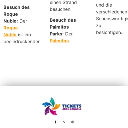
einen Strand
und die
Besuch des
besuchen.
verschiedenen
Roque
Sehenswürdigk
Besuch des
Nublo:
Der
zu
Palmitos
Roque
besichtigen.
Parks:
Der
Nublo
ist ein
Palmitos
beeindruckender
Avenida de Tenerife, 8 – 35100 Playa del Inglés