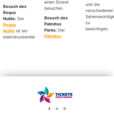
einen Strand
und die
Besuch des
besuchen.
verschiedenen
Roque
Sehenswürdigk
Besuch des
Nublo:
Der
zu
Palmitos
Roque
besichtigen.
Parks:
Der
Nublo
ist ein
Palmitos
beeindruckender
Avenida de Tenerife, 8 – 35100 Playa del Inglés