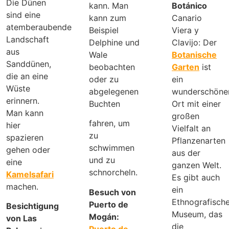
Die Dünen
kann. Man
Botánico
sind eine
kann zum
Canario
atemberaubende
Beispiel
Viera y
Landschaft
Delphine und
Clavijo: Der
aus
Wale
Botanische
Sanddünen,
beobachten
Garten
ist
die an eine
oder zu
ein
Wüste
abgelegenen
wunderschöne
erinnern.
Buchten
Ort mit einer
Man kann
großen
fahren, um
hier
Vielfalt an
zu
spazieren
Pflanzenarten
schwimmen
gehen oder
aus der
und zu
eine
ganzen Welt.
schnorcheln.
Kamelsafari
Es gibt auch
machen.
ein
Besuch von
Ethnografisch
Puerto de
Besichtigung
Museum, das
Mogán:
von Las
die
Puerto de