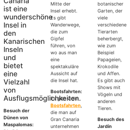
Canaria
Mitte der
botanischer
ist eine
Insel erhebt.
Garten, der
wunderschöne
Es gibt
viele
Insel in
Wanderwege,
verschiedene
die zum
Tierarten
den
Gipfel
beherbergt,
Kanarischen
führen, von
wie zum
Inseln
wo aus man
Beispiel
und
eine
Papageien,
bietet
spektakuläre
Krokodile
eine
Aussicht auf
und Affen.
die Insel hat.
Es gibt auch
Vielzahl
Shows mit
von
Bootsfahrten:
Vögeln und
Ausflugsmöglichkeiten.
Es gibt viele
anderen
Bootsfahrten
,
Tieren.
Besuch der
die man auf
Dünen von
Gran Canaria
Besuch des
Maspalomas:
unternehmen
Jardín