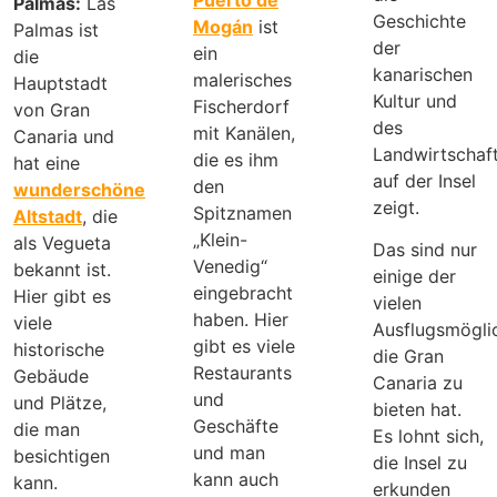
Palmas:
Las
Geschichte
Mogán
ist
Palmas ist
der
ein
die
kanarischen
malerisches
Hauptstadt
Kultur und
Fischerdorf
von Gran
des
mit Kanälen,
Canaria und
Landwirtschaf
die es ihm
hat eine
auf der Insel
den
wunderschöne
zeigt.
Spitznamen
Altstadt
, die
„Klein-
als Vegueta
Das sind nur
Venedig“
bekannt ist.
einige der
eingebracht
Hier gibt es
vielen
haben. Hier
viele
Ausflugsmöglic
gibt es viele
historische
die Gran
Restaurants
Gebäude
Canaria zu
und
und Plätze,
bieten hat.
Geschäfte
die man
Es lohnt sich,
und man
besichtigen
die Insel zu
kann auch
kann.
erkunden