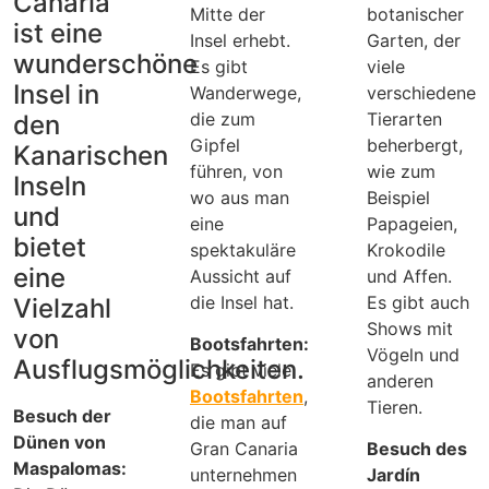
Canaria
Mitte der
botanischer
ist eine
Insel erhebt.
Garten, der
wunderschöne
Es gibt
viele
Insel in
Wanderwege,
verschiedene
die zum
Tierarten
den
Gipfel
beherbergt,
Kanarischen
führen, von
wie zum
Inseln
wo aus man
Beispiel
und
eine
Papageien,
bietet
spektakuläre
Krokodile
eine
Aussicht auf
und Affen.
die Insel hat.
Es gibt auch
Vielzahl
Shows mit
von
Bootsfahrten:
Vögeln und
Ausflugsmöglichkeiten.
Es gibt viele
anderen
Bootsfahrten
,
Tieren.
Besuch der
die man auf
Dünen von
Gran Canaria
Besuch des
Maspalomas:
unternehmen
Jardín