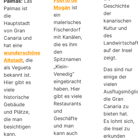
Palmas:
Las
Geschichte
Mogán
ist
Palmas ist
der
ein
die
kanarischen
malerisches
Hauptstadt
Kultur und
Fischerdorf
von Gran
des
mit Kanälen,
Canaria und
Landwirtschaf
die es ihm
hat eine
auf der Insel
den
wunderschöne
zeigt.
Spitznamen
Altstadt
, die
„Klein-
als Vegueta
Das sind nur
Venedig“
bekannt ist.
einige der
eingebracht
Hier gibt es
vielen
haben. Hier
viele
Ausflugsmöglic
gibt es viele
historische
die Gran
Restaurants
Gebäude
Canaria zu
und
und Plätze,
bieten hat.
Geschäfte
die man
Es lohnt sich,
und man
besichtigen
die Insel zu
kann auch
kann.
erkunden