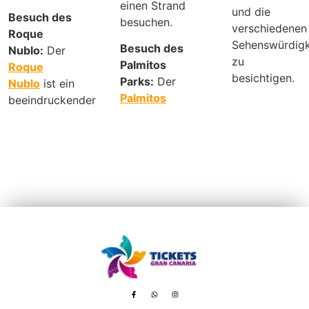
einen Strand
und die
Besuch des
besuchen.
verschiedenen
Roque
Sehenswürdigk
Besuch des
Nublo:
Der
zu
Palmitos
Roque
besichtigen.
Parks:
Der
Nublo
ist ein
Palmitos
beeindruckender
Avenida de Tenerife, 8 – 35100 Playa del Inglés