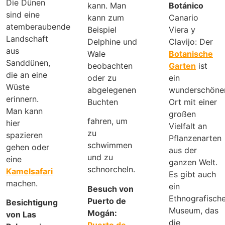
Die Dünen
kann. Man
Botánico
sind eine
kann zum
Canario
atemberaubende
Beispiel
Viera y
Landschaft
Delphine und
Clavijo: Der
aus
Wale
Botanische
Sanddünen,
beobachten
Garten
ist
die an eine
oder zu
ein
Wüste
abgelegenen
wunderschöne
erinnern.
Buchten
Ort mit einer
Man kann
großen
fahren, um
hier
Vielfalt an
zu
spazieren
Pflanzenarten
schwimmen
gehen oder
aus der
und zu
eine
ganzen Welt.
schnorcheln.
Kamelsafari
Es gibt auch
machen.
ein
Besuch von
Ethnografisch
Puerto de
Besichtigung
Museum, das
Mogán:
von Las
die
Puerto de