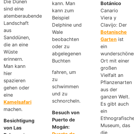
Die Dünen
kann. Man
Botánico
sind eine
kann zum
Canario
atemberaubende
Beispiel
Viera y
Landschaft
Delphine und
Clavijo: Der
aus
Wale
Botanische
Sanddünen,
beobachten
Garten
ist
die an eine
oder zu
ein
Wüste
abgelegenen
wunderschöne
erinnern.
Buchten
Ort mit einer
Man kann
großen
fahren, um
hier
Vielfalt an
zu
spazieren
Pflanzenarten
schwimmen
gehen oder
aus der
und zu
eine
ganzen Welt.
schnorcheln.
Kamelsafari
Es gibt auch
machen.
ein
Besuch von
Ethnografisch
Puerto de
Besichtigung
Museum, das
Mogán:
von Las
die
Puerto de