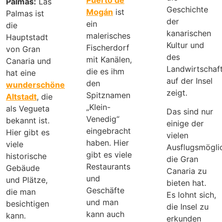
Palmas:
Las
Geschichte
Mogán
ist
Palmas ist
der
ein
die
kanarischen
malerisches
Hauptstadt
Kultur und
Fischerdorf
von Gran
des
mit Kanälen,
Canaria und
Landwirtschaf
die es ihm
hat eine
auf der Insel
den
wunderschöne
zeigt.
Spitznamen
Altstadt
, die
„Klein-
als Vegueta
Das sind nur
Venedig“
bekannt ist.
einige der
eingebracht
Hier gibt es
vielen
haben. Hier
viele
Ausflugsmöglic
gibt es viele
historische
die Gran
Restaurants
Gebäude
Canaria zu
und
und Plätze,
bieten hat.
Geschäfte
die man
Es lohnt sich,
und man
besichtigen
die Insel zu
kann auch
kann.
erkunden