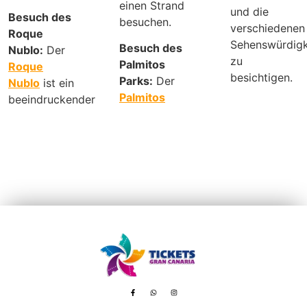
einen Strand
und die
Besuch des
besuchen.
verschiedenen
Roque
Sehenswürdigk
Besuch des
Nublo:
Der
zu
Palmitos
Roque
besichtigen.
Parks:
Der
Nublo
ist ein
Palmitos
beeindruckender
Avenida de Tenerife, 8 – 35100 Playa del Inglés