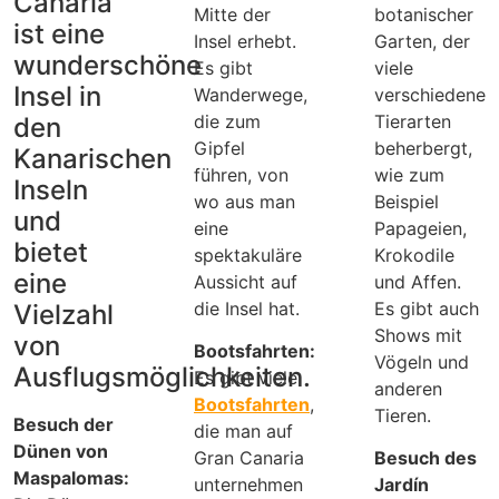
Canaria
Mitte der
botanischer
ist eine
Insel erhebt.
Garten, der
wunderschöne
Es gibt
viele
Insel in
Wanderwege,
verschiedene
die zum
Tierarten
den
Gipfel
beherbergt,
Kanarischen
führen, von
wie zum
Inseln
wo aus man
Beispiel
und
eine
Papageien,
bietet
spektakuläre
Krokodile
eine
Aussicht auf
und Affen.
die Insel hat.
Es gibt auch
Vielzahl
Shows mit
von
Bootsfahrten:
Vögeln und
Ausflugsmöglichkeiten.
Es gibt viele
anderen
Bootsfahrten
,
Tieren.
Besuch der
die man auf
Dünen von
Gran Canaria
Besuch des
Maspalomas:
unternehmen
Jardín