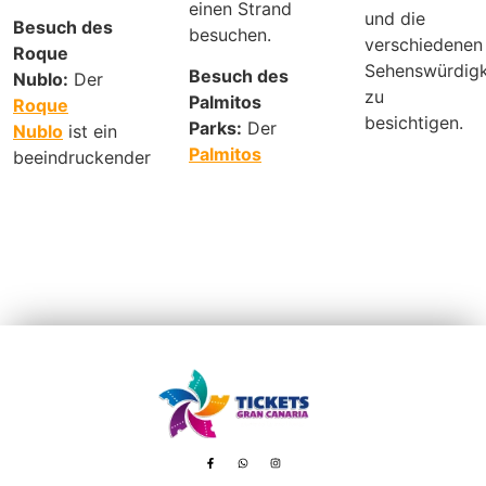
einen Strand
und die
Besuch des
besuchen.
verschiedenen
Roque
Sehenswürdigk
Besuch des
Nublo:
Der
zu
Palmitos
Roque
besichtigen.
Parks:
Der
Nublo
ist ein
Palmitos
beeindruckender
Avenida de Tenerife, 8 – 35100 Playa del Inglés