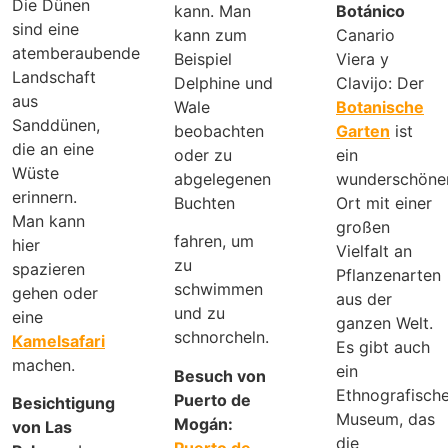
Die Dünen
kann. Man
Botánico
sind eine
kann zum
Canario
atemberaubende
Beispiel
Viera y
Landschaft
Delphine und
Clavijo: Der
aus
Wale
Botanische
Sanddünen,
beobachten
Garten
ist
die an eine
oder zu
ein
Wüste
abgelegenen
wunderschöne
erinnern.
Buchten
Ort mit einer
Man kann
großen
fahren, um
hier
Vielfalt an
zu
spazieren
Pflanzenarten
schwimmen
gehen oder
aus der
und zu
eine
ganzen Welt.
schnorcheln.
Kamelsafari
Es gibt auch
machen.
ein
Besuch von
Ethnografisch
Puerto de
Besichtigung
Museum, das
Mogán:
von Las
die
Puerto de