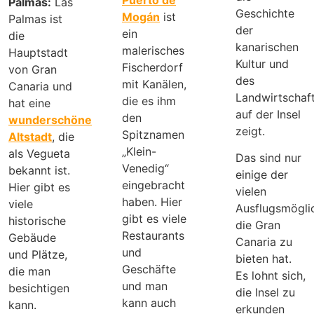
Palmas:
Las
Geschichte
Mogán
ist
Palmas ist
der
ein
die
kanarischen
malerisches
Hauptstadt
Kultur und
Fischerdorf
von Gran
des
mit Kanälen,
Canaria und
Landwirtschaf
die es ihm
hat eine
auf der Insel
den
wunderschöne
zeigt.
Spitznamen
Altstadt
, die
„Klein-
als Vegueta
Das sind nur
Venedig“
bekannt ist.
einige der
eingebracht
Hier gibt es
vielen
haben. Hier
viele
Ausflugsmöglic
gibt es viele
historische
die Gran
Restaurants
Gebäude
Canaria zu
und
und Plätze,
bieten hat.
Geschäfte
die man
Es lohnt sich,
und man
besichtigen
die Insel zu
kann auch
kann.
erkunden