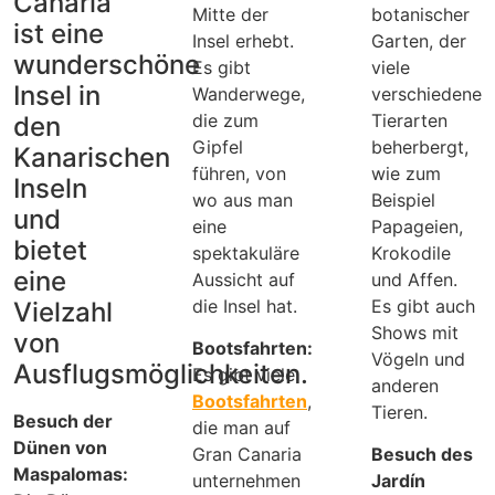
Canaria
Mitte der
botanischer
ist eine
Insel erhebt.
Garten, der
wunderschöne
Es gibt
viele
Insel in
Wanderwege,
verschiedene
die zum
Tierarten
den
Gipfel
beherbergt,
Kanarischen
führen, von
wie zum
Inseln
wo aus man
Beispiel
und
eine
Papageien,
bietet
spektakuläre
Krokodile
eine
Aussicht auf
und Affen.
die Insel hat.
Es gibt auch
Vielzahl
Shows mit
von
Bootsfahrten:
Vögeln und
Ausflugsmöglichkeiten.
Es gibt viele
anderen
Bootsfahrten
,
Tieren.
Besuch der
die man auf
Dünen von
Gran Canaria
Besuch des
Maspalomas:
unternehmen
Jardín