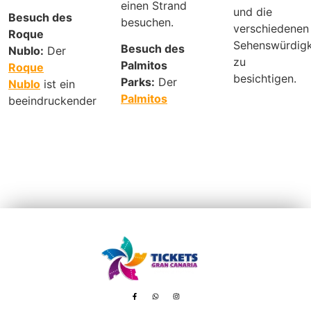
einen Strand
und die
Besuch des
besuchen.
verschiedenen
Roque
Sehenswürdigk
Besuch des
Nublo:
Der
zu
Palmitos
Roque
besichtigen.
Parks:
Der
Nublo
ist ein
Palmitos
beeindruckender
Avenida de Tenerife, 8 – 35100 Playa del Inglés