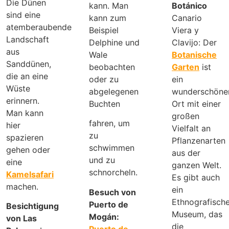
Die Dünen
kann. Man
Botánico
sind eine
kann zum
Canario
atemberaubende
Beispiel
Viera y
Landschaft
Delphine und
Clavijo: Der
aus
Wale
Botanische
Sanddünen,
beobachten
Garten
ist
die an eine
oder zu
ein
Wüste
abgelegenen
wunderschöne
erinnern.
Buchten
Ort mit einer
Man kann
großen
fahren, um
hier
Vielfalt an
zu
spazieren
Pflanzenarten
schwimmen
gehen oder
aus der
und zu
eine
ganzen Welt.
schnorcheln.
Kamelsafari
Es gibt auch
machen.
ein
Besuch von
Ethnografisch
Puerto de
Besichtigung
Museum, das
Mogán:
von Las
die
Puerto de