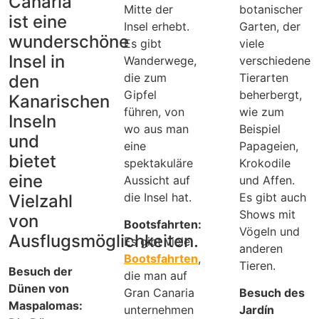
Canaria
Mitte der
botanischer
ist eine
Insel erhebt.
Garten, der
wunderschöne
Es gibt
viele
Insel in
Wanderwege,
verschiedene
die zum
Tierarten
den
Gipfel
beherbergt,
Kanarischen
führen, von
wie zum
Inseln
wo aus man
Beispiel
und
eine
Papageien,
bietet
spektakuläre
Krokodile
eine
Aussicht auf
und Affen.
die Insel hat.
Es gibt auch
Vielzahl
Shows mit
von
Bootsfahrten:
Vögeln und
Ausflugsmöglichkeiten.
Es gibt viele
anderen
Bootsfahrten
,
Tieren.
Besuch der
die man auf
Dünen von
Gran Canaria
Besuch des
Maspalomas:
unternehmen
Jardín