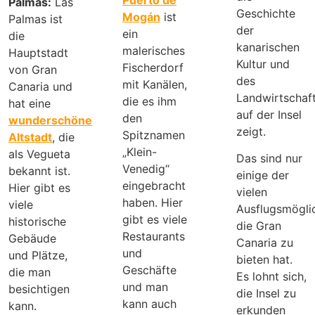
Palmas:
Las
Geschichte
Mogán
ist
Palmas ist
der
ein
die
kanarischen
malerisches
Hauptstadt
Kultur und
Fischerdorf
von Gran
des
mit Kanälen,
Canaria und
Landwirtschaf
die es ihm
hat eine
auf der Insel
den
wunderschöne
zeigt.
Spitznamen
Altstadt
, die
„Klein-
als Vegueta
Das sind nur
Venedig“
bekannt ist.
einige der
eingebracht
Hier gibt es
vielen
haben. Hier
viele
Ausflugsmöglic
gibt es viele
historische
die Gran
Restaurants
Gebäude
Canaria zu
und
und Plätze,
bieten hat.
Geschäfte
die man
Es lohnt sich,
und man
besichtigen
die Insel zu
kann auch
kann.
erkunden