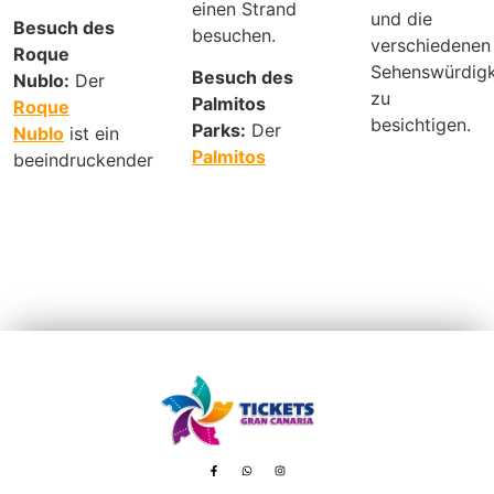
einen Strand
und die
Besuch des
besuchen.
verschiedenen
Roque
Sehenswürdigk
Besuch des
Nublo:
Der
zu
Palmitos
Roque
besichtigen.
Parks:
Der
Nublo
ist ein
Palmitos
beeindruckender
Avenida de Tenerife, 8 – 35100 Playa del Inglés