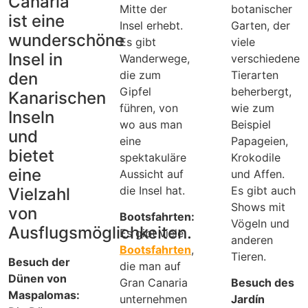
Canaria
Mitte der
botanischer
ist eine
Insel erhebt.
Garten, der
wunderschöne
Es gibt
viele
Insel in
Wanderwege,
verschiedene
die zum
Tierarten
den
Gipfel
beherbergt,
Kanarischen
führen, von
wie zum
Inseln
wo aus man
Beispiel
und
eine
Papageien,
bietet
spektakuläre
Krokodile
eine
Aussicht auf
und Affen.
die Insel hat.
Es gibt auch
Vielzahl
Shows mit
von
Bootsfahrten:
Vögeln und
Ausflugsmöglichkeiten.
Es gibt viele
anderen
Bootsfahrten
,
Tieren.
Besuch der
die man auf
Dünen von
Gran Canaria
Besuch des
Maspalomas:
unternehmen
Jardín