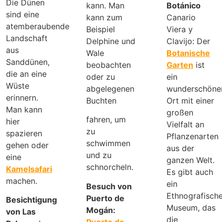
Die Dünen
kann. Man
Botánico
sind eine
kann zum
Canario
atemberaubende
Beispiel
Viera y
Landschaft
Delphine und
Clavijo: Der
aus
Wale
Botanische
Sanddünen,
beobachten
Garten
ist
die an eine
oder zu
ein
Wüste
abgelegenen
wunderschöne
erinnern.
Buchten
Ort mit einer
Man kann
großen
fahren, um
hier
Vielfalt an
zu
spazieren
Pflanzenarten
schwimmen
gehen oder
aus der
und zu
eine
ganzen Welt.
schnorcheln.
Kamelsafari
Es gibt auch
machen.
ein
Besuch von
Ethnografisch
Puerto de
Besichtigung
Museum, das
Mogán:
von Las
die
Puerto de