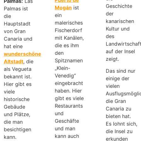
Palmas:
Las
Geschichte
Mogán
ist
Palmas ist
der
ein
die
kanarischen
malerisches
Hauptstadt
Kultur und
Fischerdorf
von Gran
des
mit Kanälen,
Canaria und
Landwirtschaf
die es ihm
hat eine
auf der Insel
den
wunderschöne
zeigt.
Spitznamen
Altstadt
, die
„Klein-
als Vegueta
Das sind nur
Venedig“
bekannt ist.
einige der
eingebracht
Hier gibt es
vielen
haben. Hier
viele
Ausflugsmöglic
gibt es viele
historische
die Gran
Restaurants
Gebäude
Canaria zu
und
und Plätze,
bieten hat.
Geschäfte
die man
Es lohnt sich,
und man
besichtigen
die Insel zu
kann auch
kann.
erkunden