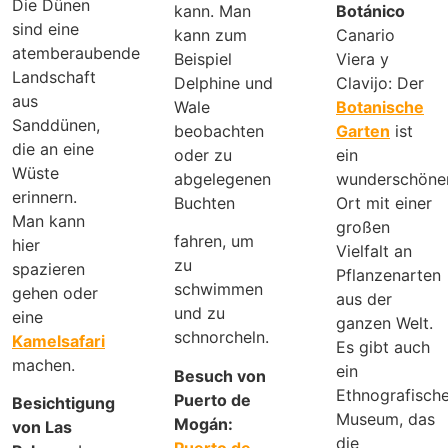
Die Dünen
kann. Man
Botánico
sind eine
kann zum
Canario
atemberaubende
Beispiel
Viera y
Landschaft
Delphine und
Clavijo: Der
aus
Wale
Botanische
Sanddünen,
beobachten
Garten
ist
die an eine
oder zu
ein
Wüste
abgelegenen
wunderschöne
erinnern.
Buchten
Ort mit einer
Man kann
großen
fahren, um
hier
Vielfalt an
zu
spazieren
Pflanzenarten
schwimmen
gehen oder
aus der
und zu
eine
ganzen Welt.
schnorcheln.
Kamelsafari
Es gibt auch
machen.
ein
Besuch von
Ethnografisch
Puerto de
Besichtigung
Museum, das
Mogán:
von Las
die
Puerto de