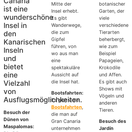
Canaria
Mitte der
botanischer
ist eine
Insel erhebt.
Garten, der
wunderschöne
Es gibt
viele
Insel in
Wanderwege,
verschiedene
die zum
Tierarten
den
Gipfel
beherbergt,
Kanarischen
führen, von
wie zum
Inseln
wo aus man
Beispiel
und
eine
Papageien,
bietet
spektakuläre
Krokodile
eine
Aussicht auf
und Affen.
die Insel hat.
Es gibt auch
Vielzahl
Shows mit
von
Bootsfahrten:
Vögeln und
Ausflugsmöglichkeiten.
Es gibt viele
anderen
Bootsfahrten
,
Tieren.
Besuch der
die man auf
Dünen von
Gran Canaria
Besuch des
Maspalomas:
unternehmen
Jardín