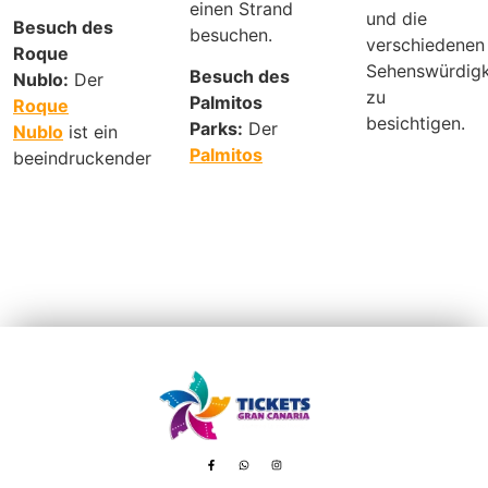
einen Strand
und die
Besuch des
besuchen.
verschiedenen
Roque
Sehenswürdigk
Besuch des
Nublo:
Der
zu
Palmitos
Roque
besichtigen.
Parks:
Der
Nublo
ist ein
Palmitos
beeindruckender
Avenida de Tenerife, 8 – 35100 Playa del Inglés