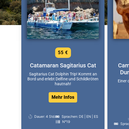
55 €
Catamaran Sagitarius Cat
Cam
Du
Sagitarius Cat Dolphin Trip! Kommt an
Bord und erlebt Delfine und Schildkröten
Einer 
hautnah!
Mehr Infos
Dauer: 4 Std.
Sprachen: DE | EN | ES
N°19
Sprac