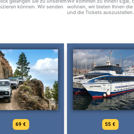
lick gelangen Sie zu unserem
Wir kommen zu Ihnen! Egal, o
izieren können. Wir senden
wohnen, wir bieten Ihnen die 
und die Tickets auszustelle
69 €
55 €