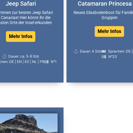
Jeep Safari
Catamaran Princesa 
ommen zur besten Jeep Safari
Neues Glasbodenboot für Famil
Canarias! Hier könnt ihr die
Gruppen
sten Orte der Insel erkunden
Mehr Infos
Mehr Infos
Dauer: 4 Std.
Sprachen: DE |
Dauer: ca. 5-6 Std.
N°23
hen: DE | EN | ES | NL | FR
N°1