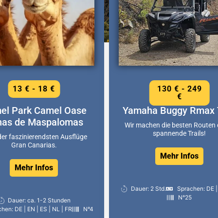
13 € - 18 €
130 € - 249
€
el Park Camel Oase
Yamaha Buggy Rmax 
nas de Maspalomas
Wir machen die besten Routen
spannende Trails!
der faszinierendsten Ausflüge
Gran Canarias.
Mehr Infos
Mehr Infos
Dauer: 2 Std.
Sprachen: DE |
N°25
Dauer: ca. 1-2 Stunden
hen: DE | EN | ES | NL | FR
N°4