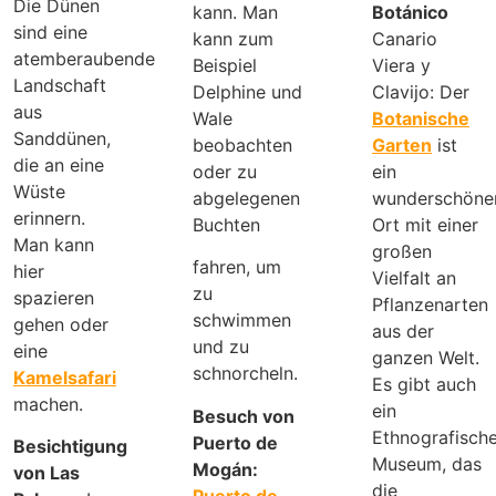
Die Dünen
kann. Man
Botánico
sind eine
kann zum
Canario
atemberaubende
Beispiel
Viera y
Landschaft
Delphine und
Clavijo: Der
aus
Wale
Botanische
Sanddünen,
beobachten
Garten
ist
die an eine
oder zu
ein
Wüste
abgelegenen
wunderschöne
erinnern.
Buchten
Ort mit einer
Man kann
großen
fahren, um
hier
Vielfalt an
zu
spazieren
Pflanzenarten
schwimmen
gehen oder
aus der
und zu
eine
ganzen Welt.
schnorcheln.
Kamelsafari
Es gibt auch
machen.
ein
Besuch von
Ethnografisch
Puerto de
Besichtigung
Museum, das
Mogán:
von Las
die
Puerto de