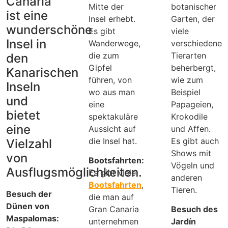
Canaria
Mitte der
botanischer
ist eine
Insel erhebt.
Garten, der
wunderschöne
Es gibt
viele
Insel in
Wanderwege,
verschiedene
die zum
Tierarten
den
Gipfel
beherbergt,
Kanarischen
führen, von
wie zum
Inseln
wo aus man
Beispiel
und
eine
Papageien,
bietet
spektakuläre
Krokodile
eine
Aussicht auf
und Affen.
die Insel hat.
Es gibt auch
Vielzahl
Shows mit
von
Bootsfahrten:
Vögeln und
Ausflugsmöglichkeiten.
Es gibt viele
anderen
Bootsfahrten
,
Tieren.
Besuch der
die man auf
Dünen von
Gran Canaria
Besuch des
Maspalomas:
unternehmen
Jardín