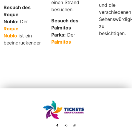
einen Strand
und die
Besuch des
besuchen.
verschiedenen
Roque
Sehenswürdigk
Besuch des
Nublo:
Der
zu
Palmitos
Roque
besichtigen.
Parks:
Der
Nublo
ist ein
Palmitos
beeindruckender
Avenida de Tenerife, 8 – 35100 Playa del Inglés