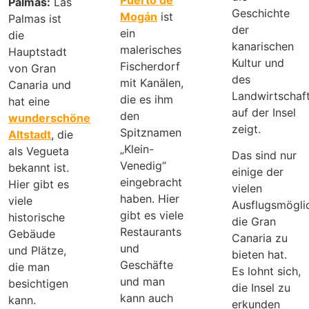
Palmas:
Las
Geschichte
Mogán
ist
Palmas ist
der
ein
die
kanarischen
malerisches
Hauptstadt
Kultur und
Fischerdorf
von Gran
des
mit Kanälen,
Canaria und
Landwirtschaf
die es ihm
hat eine
auf der Insel
den
wunderschöne
zeigt.
Spitznamen
Altstadt
, die
„Klein-
als Vegueta
Das sind nur
Venedig“
bekannt ist.
einige der
eingebracht
Hier gibt es
vielen
haben. Hier
viele
Ausflugsmöglic
gibt es viele
historische
die Gran
Restaurants
Gebäude
Canaria zu
und
und Plätze,
bieten hat.
Geschäfte
die man
Es lohnt sich,
und man
besichtigen
die Insel zu
kann auch
kann.
erkunden