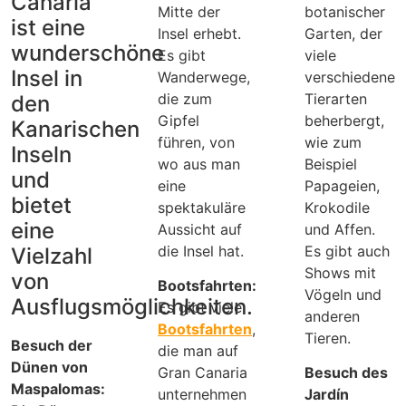
Canaria
Mitte der
botanischer
ist eine
Insel erhebt.
Garten, der
wunderschöne
Es gibt
viele
Insel in
Wanderwege,
verschiedene
die zum
Tierarten
den
Gipfel
beherbergt,
Kanarischen
führen, von
wie zum
Inseln
wo aus man
Beispiel
und
eine
Papageien,
bietet
spektakuläre
Krokodile
eine
Aussicht auf
und Affen.
die Insel hat.
Es gibt auch
Vielzahl
Shows mit
von
Bootsfahrten:
Vögeln und
Ausflugsmöglichkeiten.
Es gibt viele
anderen
Bootsfahrten
,
Tieren.
Besuch der
die man auf
Dünen von
Gran Canaria
Besuch des
Maspalomas:
unternehmen
Jardín