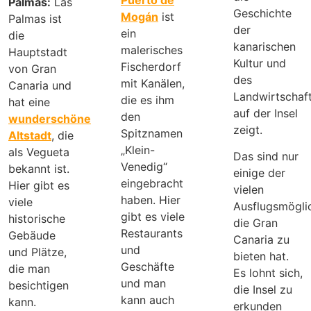
Palmas:
Las
Geschichte
Mogán
ist
Palmas ist
der
ein
die
kanarischen
malerisches
Hauptstadt
Kultur und
Fischerdorf
von Gran
des
mit Kanälen,
Canaria und
Landwirtschaf
die es ihm
hat eine
auf der Insel
den
wunderschöne
zeigt.
Spitznamen
Altstadt
, die
„Klein-
als Vegueta
Das sind nur
Venedig“
bekannt ist.
einige der
eingebracht
Hier gibt es
vielen
haben. Hier
viele
Ausflugsmöglic
gibt es viele
historische
die Gran
Restaurants
Gebäude
Canaria zu
und
und Plätze,
bieten hat.
Geschäfte
die man
Es lohnt sich,
und man
besichtigen
die Insel zu
kann auch
kann.
erkunden