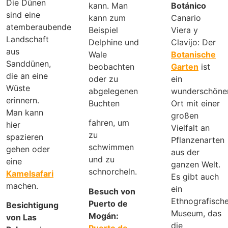
Die Dünen
kann. Man
Botánico
sind eine
kann zum
Canario
atemberaubende
Beispiel
Viera y
Landschaft
Delphine und
Clavijo: Der
aus
Wale
Botanische
Sanddünen,
beobachten
Garten
ist
die an eine
oder zu
ein
Wüste
abgelegenen
wunderschöne
erinnern.
Buchten
Ort mit einer
Man kann
großen
fahren, um
hier
Vielfalt an
zu
spazieren
Pflanzenarten
schwimmen
gehen oder
aus der
und zu
eine
ganzen Welt.
schnorcheln.
Kamelsafari
Es gibt auch
machen.
ein
Besuch von
Ethnografisch
Puerto de
Besichtigung
Museum, das
Mogán:
von Las
die
Puerto de