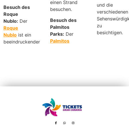
einen Strand
und die
Besuch des
besuchen.
verschiedenen
Roque
Sehenswürdigk
Besuch des
Nublo:
Der
zu
Palmitos
Roque
besichtigen.
Parks:
Der
Nublo
ist ein
Palmitos
beeindruckender
Avenida de Tenerife, 8 – 35100 Playa del Inglés