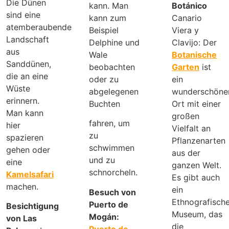
Die Dünen
kann. Man
Botánico
sind eine
kann zum
Canario
atemberaubende
Beispiel
Viera y
Landschaft
Delphine und
Clavijo: Der
aus
Wale
Botanische
Sanddünen,
beobachten
Garten
ist
die an eine
oder zu
ein
Wüste
abgelegenen
wunderschöne
erinnern.
Buchten
Ort mit einer
Man kann
großen
fahren, um
hier
Vielfalt an
zu
spazieren
Pflanzenarten
schwimmen
gehen oder
aus der
und zu
eine
ganzen Welt.
schnorcheln.
Kamelsafari
Es gibt auch
machen.
ein
Besuch von
Ethnografisch
Puerto de
Besichtigung
Museum, das
Mogán:
von Las
die
Puerto de