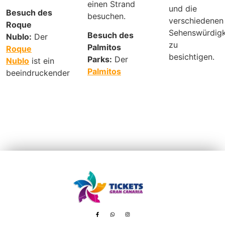
einen Strand
und die
Besuch des
besuchen.
verschiedenen
Roque
Sehenswürdigk
Besuch des
Nublo:
Der
zu
Palmitos
Roque
besichtigen.
Parks:
Der
Nublo
ist ein
Palmitos
beeindruckender
Avenida de Tenerife, 8 – 35100 Playa del Inglés