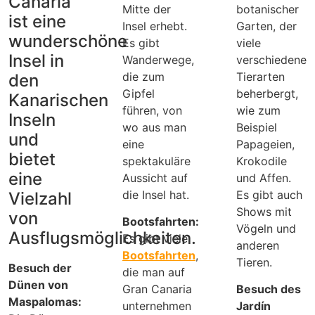
Canaria
Mitte der
botanischer
ist eine
Insel erhebt.
Garten, der
wunderschöne
Es gibt
viele
Insel in
Wanderwege,
verschiedene
die zum
Tierarten
den
Gipfel
beherbergt,
Kanarischen
führen, von
wie zum
Inseln
wo aus man
Beispiel
und
eine
Papageien,
bietet
spektakuläre
Krokodile
eine
Aussicht auf
und Affen.
die Insel hat.
Es gibt auch
Vielzahl
Shows mit
von
Bootsfahrten:
Vögeln und
Ausflugsmöglichkeiten.
Es gibt viele
anderen
Bootsfahrten
,
Tieren.
Besuch der
die man auf
Dünen von
Gran Canaria
Besuch des
Maspalomas:
unternehmen
Jardín