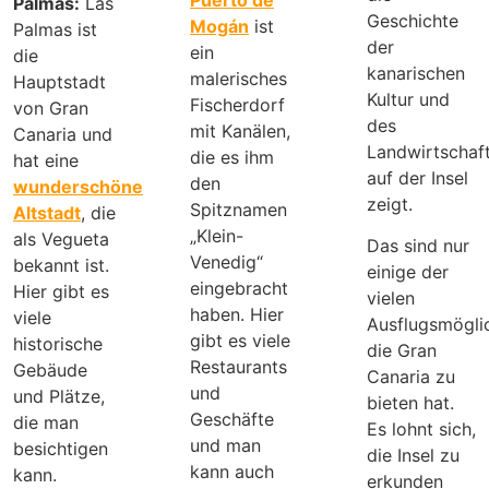
Palmas:
Las
Geschichte
Mogán
ist
Palmas ist
der
ein
die
kanarischen
malerisches
Hauptstadt
Kultur und
Fischerdorf
von Gran
des
mit Kanälen,
Canaria und
Landwirtschaf
die es ihm
hat eine
auf der Insel
den
wunderschöne
zeigt.
Spitznamen
Altstadt
, die
„Klein-
als Vegueta
Das sind nur
Venedig“
bekannt ist.
einige der
eingebracht
Hier gibt es
vielen
haben. Hier
viele
Ausflugsmöglic
gibt es viele
historische
die Gran
Restaurants
Gebäude
Canaria zu
und
und Plätze,
bieten hat.
Geschäfte
die man
Es lohnt sich,
und man
besichtigen
die Insel zu
kann auch
kann.
erkunden